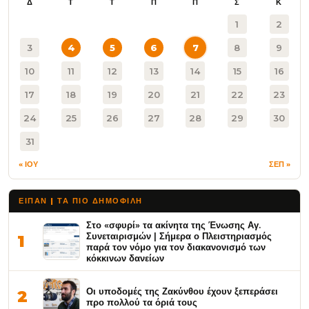
Δ
Τ
Τ
Π
Π
Σ
Κ
1
2
3
4
5
6
7
8
9
10
11
12
13
14
15
16
17
18
19
20
21
22
23
24
25
26
27
28
29
30
31
« ΙΟΥ
ΣΕΠ »
ΕΙΠΑΝ | ΤΑ ΠΙΟ ΔΗΜΟΦΙΛΉ
Στο «σφυρί» τα ακίνητα της Ένωσης Αγ.
Συνεταιρισμών | Σήμερα ο Πλειστηριασμός
1
παρά τον νόμο για τον διακανονισμό των
κόκκινων δανείων
Οι υποδομές της Ζακύνθου έχουν ξεπεράσει
2
προ πολλού τα όριά τους