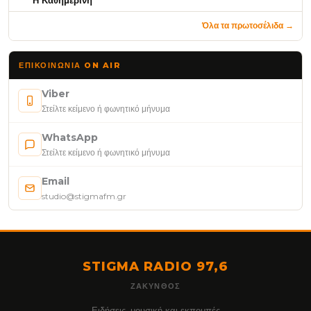
Όλα τα πρωτοσέλιδα →
ΕΠΙΚΟΙΝΩΝΊΑ ON AIR
Viber
Στείλτε κείμενο ή φωνητικό μήνυμα
WhatsApp
Στείλτε κείμενο ή φωνητικό μήνυμα
Email
studio@stigmafm.gr
STIGMA RADIO 97,6
ΖΆΚΥΝΘΟΣ
Ειδήσεις, μουσική και εκπομπές