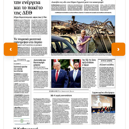
‹
›
Η Καθημερινή