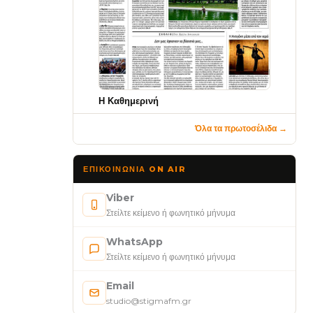
Η Καθημερινή
Όλα τα πρωτοσέλιδα →
ΕΠΙΚΟΙΝΩΝΊΑ ON AIR
Viber
Στείλτε κείμενο ή φωνητικό μήνυμα
WhatsApp
Στείλτε κείμενο ή φωνητικό μήνυμα
Email
studio@stigmafm.gr