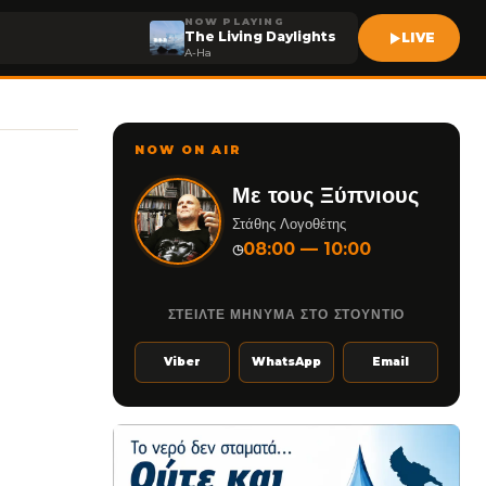
NOW PLAYING
The Living Daylights
LIVE
A-Ha
NOW ON AIR
Με τους Ξύπνιους
Στάθης Λογοθέτης
08:00 — 10:00
◷
ΣΤΕΙΛΤΕ ΜΗΝΥΜΑ ΣΤΟ ΣΤΟΥΝΤΙΟ
Viber
WhatsApp
Email