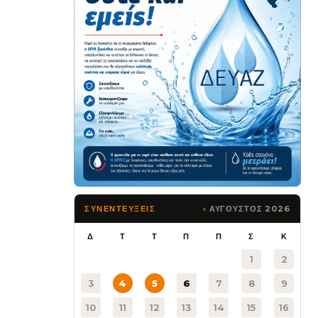
ΑΥΓΟΥΣΤΟΣ 2026
ΣΥΝΕΝΤΕΥΞΕΙΣ
Δ
Τ
Τ
Π
Π
Σ
Κ
1
2
3
4
5
6
7
8
9
10
11
12
13
14
15
16