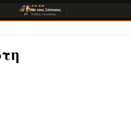
ON AIR
Με τους Ξύπνιους
Στάθης Λογοθέτης
ώτη