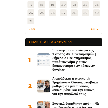
17
18
19
20
21
22
23
24
25
26
27
28
29
30
31
« ΙΟΥ
ΣΕΠ »
ΕΙΠΑΝ | ΤΑ ΠΙΟ ΔΗΜΟΦΙΛΉ
Στο «σφυρί» τα ακίνητα της
Ένωσης Αγ. Συνεταιρισμών |
Σήμερα ο Πλειστηριασμός
1
παρά τον νόμο για τον
διακανονισμό των κόκκινων
δανείων
Απαράδεκτη η περικοπή
Τμημάτων – Όποιος στοιβάζει
2
μαθητές σε μια αίθουσα,
αναλαμβάνει και την ευθύνη
για την ασφάλειά τους
Ξαφνικά θυμήθηκαν από τη ΝΔ
3
την Ζάκυνθο στο τέλος της