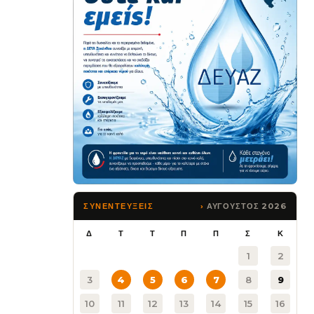
ΑΥΓΟΥΣΤΟΣ 2026
ΣΥΝΕΝΤΕΥΞΕΙΣ
Δ
Τ
Τ
Π
Π
Σ
Κ
1
2
3
4
5
6
7
8
9
10
11
12
13
14
15
16