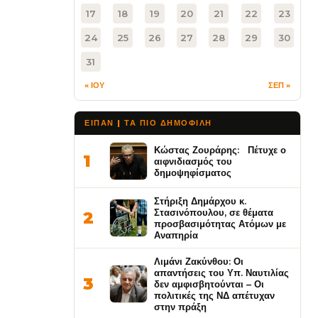
17
18
19
20
21
22
23
24
25
26
27
28
29
30
31
« ΙΟΥ
ΣΕΠ »
ΕΙΠΑΝ | ΤΑ ΠΙΟ ΔΗΜΟΦΙΛΉ
Κώστας Ζουράρης: Πέτυχε ο
1
αιφνιδιασμός του
δημοψηφίσματος
Στήριξη Δημάρχου κ.
Στασινόπουλου, σε θέματα
2
προσβασιμότητας Ατόμων με
Αναπηρία
Λιμάνι Ζακύνθου: Οι
απαντήσεις του Υπ. Ναυτιλίας
3
δεν αμφισβητούνται – Οι
πολιτικές της ΝΔ απέτυχαν
στην πράξη