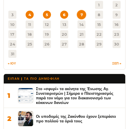
1
2
3
4
5
6
7
8
9
10
11
12
13
14
15
16
17
18
19
20
21
22
23
24
25
26
27
28
29
30
31
« ΙΟΥ
ΣΕΠ »
ΕΙΠΑΝ | ΤΑ ΠΙΟ ΔΗΜΟΦΙΛΉ
Στο «σφυρί» τα ακίνητα της Ένωσης Αγ.
Συνεταιρισμών | Σήμερα ο Πλειστηριασμός
1
παρά τον νόμο για τον διακανονισμό των
κόκκινων δανείων
Οι υποδομές της Ζακύνθου έχουν ξεπεράσει
2
προ πολλού τα όριά τους