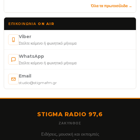
Όλα τα πρωτοσέλιδα →
ΕΠΙΚΟΙΝΩΝΊΑ ON AIR
Viber
Στείλτε κείμενο ή φωνητικό μήνυμα
WhatsApp
Στείλτε κείμενο ή φωνητικό μήνυμα
Email
studio@stigmafm.gr
STIGMA RADIO 97,6
ΖΆΚΥΝΘΟΣ
Ειδήσεις, μουσική και εκπομπές