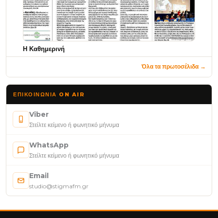
Η Καθημερινή
Όλα τα πρωτοσέλιδα →
ΕΠΙΚΟΙΝΩΝΊΑ ON AIR
Viber
Στείλτε κείμενο ή φωνητικό μήνυμα
WhatsApp
Στείλτε κείμενο ή φωνητικό μήνυμα
Email
studio@stigmafm.gr