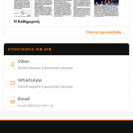
Η Καθημερινή
Όλα τα πρωτοσέλιδα →
ΕΠΙΚΟΙΝΩΝΊΑ ON AIR
Viber
Στείλτε κείμενο ή φωνητικό μήνυμα
WhatsApp
Στείλτε κείμενο ή φωνητικό μήνυμα
Email
studio@stigmafm.gr