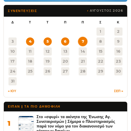
ΑΥΓΟΥΣΤΟΣ 2026
ΣΥΝΕΝΤΕΥΞΕΙΣ
Δ
Τ
Τ
Π
Π
Σ
Κ
1
2
3
4
5
6
7
8
9
10
11
12
13
14
15
16
17
18
19
20
21
22
23
24
25
26
27
28
29
30
31
« ΙΟΥ
ΣΕΠ »
ΕΙΠΑΝ | ΤΑ ΠΙΟ ΔΗΜΟΦΙΛΉ
Στο «σφυρί» τα ακίνητα της Ένωσης Αγ.
Συνεταιρισμών | Σήμερα ο Πλειστηριασμός
1
παρά τον νόμο για τον διακανονισμό των
κόκκινων δανείων