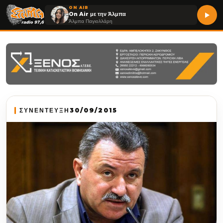
ON AIR
On Air με την Άλμπα
Άλμπα Παγιολλάρη
ΣΥΝΕΝΤΕΥΞΗ
30/09/2015