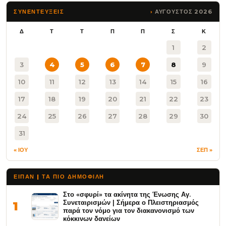
ΑΥΓΟΥΣΤΟΣ 2026
ΣΥΝΕΝΤΕΥΞΕΙΣ
Δ
Τ
Τ
Π
Π
Σ
Κ
1
2
3
4
5
6
7
8
9
10
11
12
13
14
15
16
17
18
19
20
21
22
23
24
25
26
27
28
29
30
31
« ΙΟΥ
ΣΕΠ »
ΕΙΠΑΝ | ΤΑ ΠΙΟ ΔΗΜΟΦΙΛΉ
Στο «σφυρί» τα ακίνητα της Ένωσης Αγ.
Συνεταιρισμών | Σήμερα ο Πλειστηριασμός
1
παρά τον νόμο για τον διακανονισμό των
κόκκινων δανείων