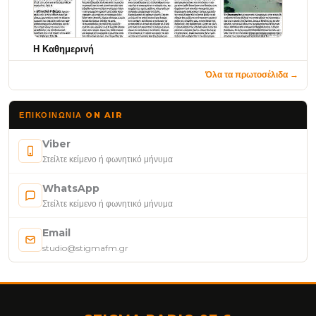
Η Καθημερινή
Όλα τα πρωτοσέλιδα →
ΕΠΙΚΟΙΝΩΝΊΑ ON AIR
Viber
Στείλτε κείμενο ή φωνητικό μήνυμα
WhatsApp
Στείλτε κείμενο ή φωνητικό μήνυμα
Email
studio@stigmafm.gr