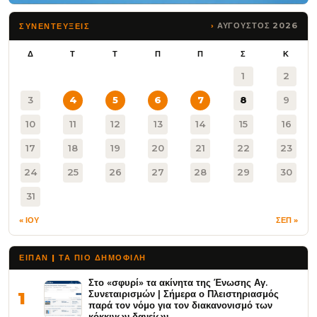
ΑΥΓΟΥΣΤΟΣ 2026
ΣΥΝΕΝΤΕΥΞΕΙΣ
Δ
Τ
Τ
Π
Π
Σ
Κ
1
2
3
4
5
6
7
8
9
10
11
12
13
14
15
16
17
18
19
20
21
22
23
24
25
26
27
28
29
30
31
« ΙΟΥ
ΣΕΠ »
ΕΙΠΑΝ | ΤΑ ΠΙΟ ΔΗΜΟΦΙΛΉ
Στο «σφυρί» τα ακίνητα της Ένωσης Αγ.
Συνεταιρισμών | Σήμερα ο Πλειστηριασμός
1
παρά τον νόμο για τον διακανονισμό των
κόκκινων δανείων