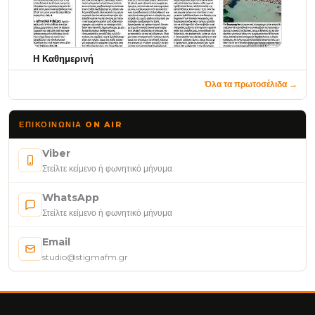
Η Καθημερινή
Όλα τα πρωτοσέλιδα →
ΕΠΙΚΟΙΝΩΝΊΑ ON AIR
Viber
Στείλτε κείμενο ή φωνητικό μήνυμα
WhatsApp
Στείλτε κείμενο ή φωνητικό μήνυμα
Email
studio@stigmafm.gr