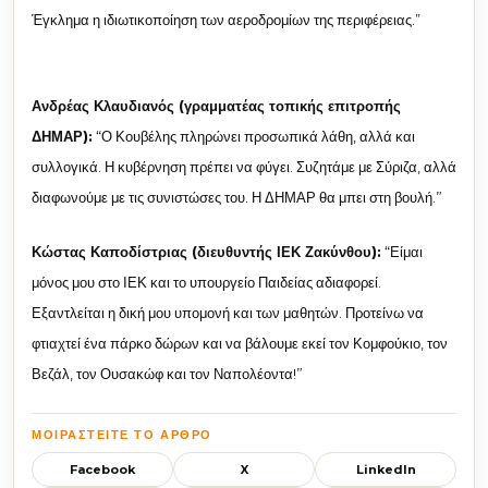
Έγκλημα η ιδιωτικοποίηση των αεροδρομίων της περιφέρειας.”
Ανδρέας Κλαυδιανός (γραμματέας τοπικής επιτροπής
ΔΗΜΑΡ):
“Ο Κουβέλης πληρώνει προσωπικά λάθη, αλλά και
συλλογικά. Η κυβέρνηση πρέπει να φύγει. Συζητάμε με Σύριζα, αλλά
διαφωνούμε με τις συνιστώσες του. Η ΔΗΜΑΡ θα μπει στη βουλή.”
Κώστας Καποδίστριας (διευθυντής ΙΕΚ Ζακύνθου):
“Είμαι
μόνος μου στο ΙΕΚ και το υπουργείο Παιδείας αδιαφορεί.
Εξαντλείται η δική μου υπομονή και των μαθητών. Προτείνω να
φτιαχτεί ένα πάρκο δώρων και να βάλουμε εκεί τον Κομφούκιο, τον
Βεζάλ, τον Ουσακώφ και τον Ναπολέοντα!”
ΜΟΙΡΑΣΤΕΊΤΕ ΤΟ ΆΡΘΡΟ
Facebook
X
LinkedIn