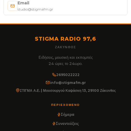
Email
studio@stigmafm.gr
STIGMA RADIO 97,6
ΖΆΚΥΝΘΟΣ
Ειδήσεις, μουσική και εκπομπές
24 ώρες το 24ωρο.
2695022222
info@stigmafm.gr
ΣΤΙΓΜΑ Α.Ε. | Μουσουργού Καψάσκη 13, 29100 Ζάκυνθος
ΠΕΡΙΕΧΌΜΕΝΟ
Σήμερα
Συνεντεύξεις