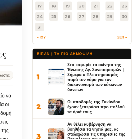
17
18
19
20
21
22
23
24
25
26
27
28
29
30
31
« ΙΟΥ
ΣΕΠ »
ες
ΕΙΠΑΝ | ΤΑ ΠΙΟ ΔΗΜΟΦΙΛΉ
Στο «σφυρί» τα ακίνητα της
Ένωσης Αγ. Συνεταιρισμών |
Σήμερα ο Πλειστηριασμός
1
νωσης
παρά τον νόμο για τον
διακανονισμό των κόκκινων
δανείων
ίο να
Οι υποδομές της Ζακύνθου
α οι
2
έχουν ξεπεράσει προ πολλού
τα όριά τους
οδομή
σεις
Αν θέλει κυβέρνηση να
βοηθήσει τα νησιά μας, ας
 της
στελεχώσει τις υπηρεσίες της
3