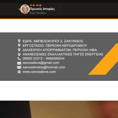
ON AIR
Πρωινές Ιστορίες
Έρη Πανάγου