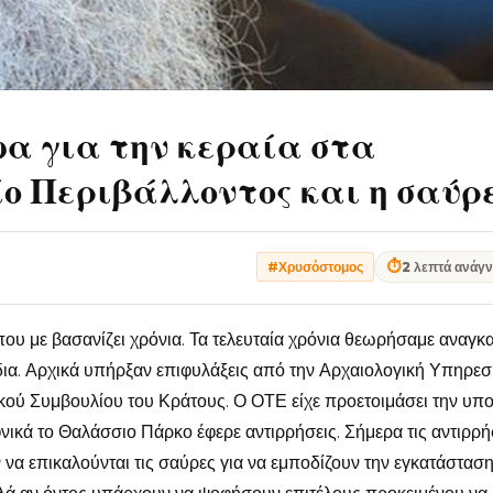
α για την κεραία στα
ο Περιβάλλοντος και η σαύρ
⏱
2 λεπτά ανάγ
#Χρυσόστομος
υ με βασανίζει χρόνια. Τα τελευταία χρόνια θεωρήσαμε αναγκα
δια. Αρχικά υπήρξαν επιφυλάξεις από την Αρχαιολογική Υπηρεσί
κού Συμβουλίου του Κράτους. Ο ΟΤΕ είχε προετοιμάσει την υπ
φνικά το Θαλάσσιο Πάρκο έφερε αντιρρήσεις. Σήμερα τις αντιρρή
ν να επικαλούνται τις σαύρες για να εμποδίζουν την εγκατάσταση