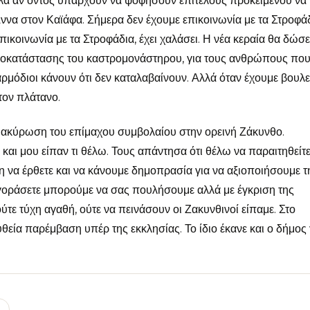
αλλά αν όντος υπάρχουν να ψοφήσουν επιτέλους προκειμένου να
ννα στον Καϊάφα. Σήμερα δεν έχουμε επικοινωνία με τα Στροφά
πικοινωνία με τα Στροφάδια, έχει χαλάσει. Η νέα κεραία θα δώσε
αποκατάστασης του καστρομονάστηρου, για τους ανθρώπους που
 αρμόδιοι κάνουν ότι δεν καταλαβαίνουν. Αλλά όταν έχουμε βουλ
 τον πλάτανο.
ην ακύρωση του επίμαχου συμβολαίου στην ορεινή Ζάκυνθο.
ι μου είπαν τι θέλω. Τους απάντησα ότι θέλω να παραιτηθείτ
η να έρθετε και να κάνουμε δημοπρασία για να αξιοποιήσουμε τ
α αγοράσετε μπορούμε να σας πουλήσουμε αλλά με έγκριση της
τε τύχη αγαθή, ούτε να πεινάσουν οι Ζακυνθινοί είπαμε. Στο
θεία παρέμβαση υπέρ της εκκλησίας. Το ίδιο έκανε και ο δήμος 
l