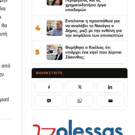
 μην
Περιφέρειας και ας
χρηματοδοτήσει έργα
δια
υποδομών
ι
Εντείνεται η προσπάθεια για
 θα
να αναλάβει το Ναυάγιο ο
4
Δήμος, μαζί με την ευθύνη για
ευτή
την ασφάλεια των επισκεπτών
Θυμήθηκε ο Κικίλιας ότι
5
υπάρχει ένα νησί που λέγεται
Ζάκυνθος;
ε από
ΜΟΙΡΑΣΤΕΊΤΕ
ην
γιατί