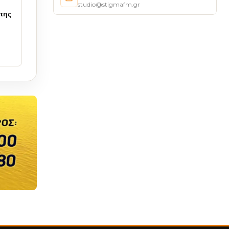
studio@stigmafm.gr
της