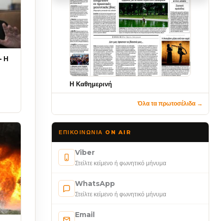
Η Καθημερινή
Όλα τα πρωτοσέλιδα →
ΕΠΙΚΟΙΝΩΝΊΑ ON AIR
Viber
Στείλτε κείμενο ή φωνητικό μήνυμα
WhatsApp
Στείλτε κείμενο ή φωνητικό μήνυμα
Email