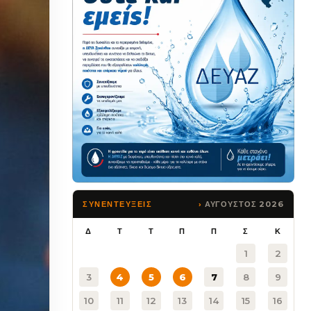
ΑΥΓΟΥΣΤΟΣ 2026
ΣΥΝΕΝΤΕΥΞΕΙΣ
Δ
Τ
Τ
Π
Π
Σ
Κ
1
2
3
4
5
6
7
8
9
10
11
12
13
14
15
16