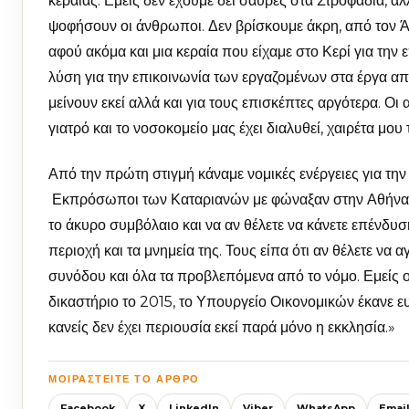
κεραίας. Εμείς δεν έχουμε δει σαύρες στα Στροφάδια, 
ψοφήσουν οι άνθρωποι. Δεν βρίσκουμε άκρη, από τον Ά
αφού ακόμα και μια κεραία που είχαμε στο Κερί για την ε
λύση για την επικοινωνία των εργαζομένων στα έργα 
μείνουν εκεί αλλά και για τους επισκέπτες αργότερα. Οι
γιατρό και το νοσοκομείο μας έχει διαλυθεί, χαιρέτα μου
Από την πρώτη στιγμή κάναμε νομικές ενέργειες για τ
Εκπρόσωποι των Καταριανών με φώναξαν στην Αθήνα κα
το άκυρο συμβόλαιο και να αν θέλετε να κάνετε επένδυσ
περιοχή και τα μνημεία της. Τους είπα ότι αν θέλετε ν
συνόδου και όλα τα προβλεπόμενα από το νόμο. Εμείς ού
δικαστήριο το 2015, το Υπουργείο Οικονομικών έκανε ευ
κανείς δεν έχει περιουσία εκεί παρά μόνο η εκκλησία.»
ΜΟΙΡΑΣΤΕΊΤΕ ΤΟ ΆΡΘΡΟ
Facebook
X
LinkedIn
Viber
WhatsApp
Emai