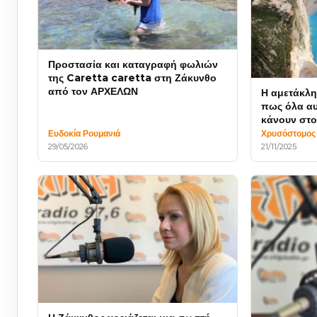
Προστασία και καταγραφή φωλιών
της Caretta caretta στη Ζάκυνθο
από τον ΑΡΧΕΛΩΝ
Η αμετάκλη
πως όλα αυ
κάνουν στο
παράνομα
Ευδοκία Ρουμανιά
Χρυσόστομος
29/05/2026
21/11/2025