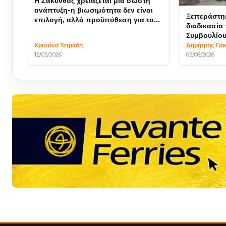
Η Ζάκυνθος χρειάζεται μια σωστή
ανάπτυξη-η βιωσιμότητα δεν είναι
Ξεπεράστηκ
επιλογή, αλλά προϋπόθεση για τον
διαδικασία
τουρισμό
Συμβουλίου
κινήθηκε η
Χριστίνα Τετράδη
Δημήτρης Για
12/05/2026
05/08/2026