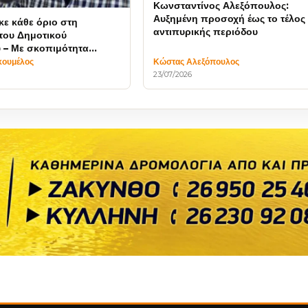
Κωνσταντίνος Αλεξόπουλος:
Αυξημένη προσοχή έως το τέλος 
ε κάθε όριο στη
αντιπυρικής περιόδου
 του Δημοτικού
 – Με σκοπιμότητα
 Δημοτική Αρχή
κουμέλος
Κώστας Αλεξόπουλος
23/07/2026