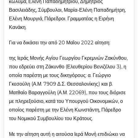
κώλυμα, Ελένη Παπαδημητρίου, Δημήτριος
Βασιλειάδης, Σύμβουλοι, Μαρία-Ελένη Παπαδημήτρη,
Ελένη Μουργιά, Πάρεδροι. Γραμματέας η Ειρήνη
Κανάκη.
Για να δικάσει την από 20 Μαΐου 2022 αίτηση:
της Ιεράς Μονής Αγίου Γεωργίου Γκρεμνών Ζακύνθου,
που εδρεύει στη Ζάκυνθο (Ελευθερίου Βενιζέλου 3), η
οποία παρέστη με τους δικηγόρους: α. Γεώργιο
Γκεσούλη (Α.Μ. 7909 Δ.Σ. Θεσσαλονίκης) και β.
Ματθαίο Βαραγγούλη (Α.Μ. 22069), που τους διόρισε
με πληρεξούσιο, κατά του Υπουργού Οικονομικών, ο
οποίος παρέστη με την Ελένη Κωνστάντη, Πάρεδρο
του Νομικού Συμβουλίου του Κράτους.
Με την αίτηση αυτή η αιτούσα Ιερά Μονή επιδιώκει να