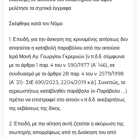
μελέτησε τα σχετικά έγγραφα
Σκέφθηκε κατά τον Νόμο
1. Επειδή, για την άσκηση της κρινομένης αιτήσεως δεν
απαιτείται η καταβολή παραβόλου από την αιτούσα
Ιερά Μονή Αγ. Γεωργίου Γκρεμνών [ν.π.δ.δ. σύμφωνα
με το άρθρο 1 παρ. 4 του ν. 590/1977 (Α ́ 146), σε
συνδυασμό με το άρθρο 28 παρ. 4 του ν. 2579/1998
(Α ́ 31)- ΣτΕ 690/2023, 2204/2019 κ.ά.]. Συνεπώς, το
αχρεωστήτως καταβληθέν παράβολο (e-Παράβολο ….)
πρέπει να επιστραφεί στο αιτούν ν.π.δ.δ. ανεξαρτήτως
της εκβάσεως της δίκης.
2. Επειδή, με την αίτηση αυτή ζητείται η ακύρωση της
σιωπηρής απορρίψεως από τη Διοίκηση του από