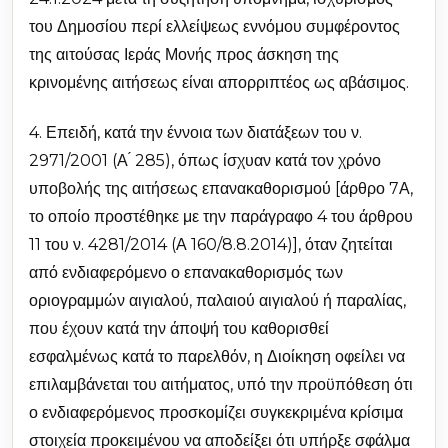
του Δημοσίου περί ελλείψεως εννόμου συμφέροντος
της αιτούσας Ιεράς Μονής προς άσκηση της
κρινομένης αιτήσεως είναι απορριπτέος ως αβάσιμος.
4. Επειδή, κατά την έννοια των διατάξεων του ν.
2971/2001 (Α ́ 285), όπως ίσχυαν κατά τον χρόνο
υποβολής της αιτήσεως επανακαθορισμού [άρθρο 7Α,
το οποίο προστέθηκε με την παράγραφο 4 του άρθρου
11 του ν. 4281/2014 (Α 160/8.8.2014)], όταν ζητείται
από ενδιαφερόμενο ο επανακαθορισμός των
οριογραμμών αιγιαλού, παλαιού αιγιαλού ή παραλίας,
που έχουν κατά την άποψή του καθορισθεί
εσφαλμένως κατά το παρελθόν, η Διοίκηση οφείλει να
επιλαμβάνεται του αιτήματος, υπό την προϋπόθεση ότι
ο ενδιαφερόμενος προσκομίζει συγκεκριμένα κρίσιμα
στοιχεία προκειμένου να αποδείξει ότι υπήρξε σφάλμα