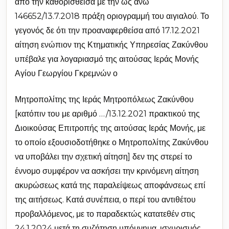
από την καθορισθείσα με την ως άνω
146652/13.7.2018 πράξη οριογραμμή του αιγιαλού. Το
γεγονός δε ότι την προαναφερθείσα από 17.12.2021
αίτηση ενώπιον της Κτηματικής Υπηρεσίας Ζακύνθου
υπέβαλε για λογαριασμό της αιτούσας Ιεράς Μονής
Αγίου Γεωργίου Γκρεμνών ο
Μητροπολίτης της Ιεράς Μητροπόλεως Ζακύνθου
[κατόπιν του με αριθμό …/13.12.2021 πρακτικού της
Διοικούσας Επιτροπής της αιτούσας Ιεράς Μονής, με
το οποίο εξουσιοδοτήθηκε ο Μητροπολίτης Ζακύνθου
να υποβάλει την σχετική αίτηση] δεν της στερεί το
έννομο συμφέρον να ασκήσει την κρινόμενη αίτηση
ακυρώσεως κατά της παραλείψεως αποφάνσεως επί
της αιτήσεως. Κατά συνέπεια, ο περί του αντιθέτου
προβαλλόμενος, με το παραδεκτώς κατατεθέν στις
24.1.2024 μετά τη συζήτηση υπόμνημα, ισχυρισμός