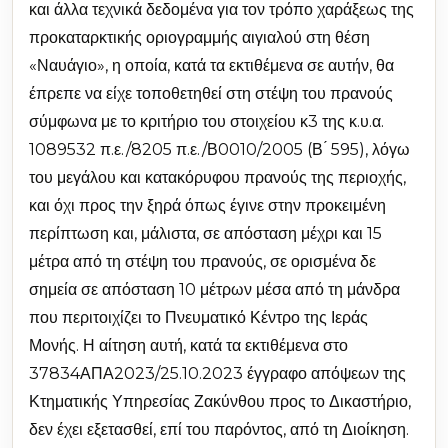
και άλλα τεχνικά δεδομένα για τον τρόπο χαράξεως της
προκαταρκτικής οριογραμμής αιγιαλού στη θέση
«Ναυάγιο», η οποία, κατά τα εκτιθέμενα σε αυτήν, θα
έπρεπε να είχε τοποθετηθεί στη στέψη του πρανούς
σύμφωνα με το κριτήριο του στοιχείου κ3 της κ.υ.α.
1089532 π.ε./8205 π.ε./Β0010/2005 (Β ́ 595), λόγω
του μεγάλου και κατακόρυφου πρανούς της περιοχής,
και όχι προς την ξηρά όπως έγινε στην προκειμένη
περίπτωση και, μάλιστα, σε απόσταση μέχρι και 15
μέτρα από τη στέψη του πρανούς, σε ορισμένα δε
σημεία σε απόσταση 10 μέτρων μέσα από τη μάνδρα
που περιτοιχίζει το Πνευματικό Κέντρο της Ιεράς
Μονής. Η αίτηση αυτή, κατά τα εκτιθέμενα στο
37834ΑΠΑ2023/25.10.2023 έγγραφο απόψεων της
Κτηματικής Υπηρεσίας Ζακύνθου προς το Δικαστήριο,
δεν έχει εξετασθεί, επί του παρόντος, από τη Διοίκηση.