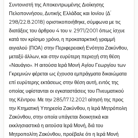
Συντονιστή της Αποκεντρωμένης Διοίκησης
Πελοποννήσου, Δυτικής Ελλάδας και Ιονίου (Δ ́
298/22.8.2018) οριστικοποιήθηκε, σύμφωνα με τις
διατάξεις του άρθρου 4 του ν. 2971/2001 όπως ίσχυε
κατά τον κρίσιμο χρόνο, η προκαταρκτική γραμμή
αιγιαλού (ΠΟΑ) στην Περιφερειακή Ενότητα Ζακύνθου,
μεταξύ άλλων, και στην ευρύτερη περιοχή στη θέση
«Ναυάγιο». Η αιτούσα Ιερά Μονή Αγίου Γεωργίου των
Γκρεμνών φέρεται ως έχουσα εμπράγματα δικαιώματα
επί ευρύτερης εκτάσεως στην θέση αυτή, εντός της
οποίας υφίστανται οι εγκαταστάσεις του Πνευματικού
της Κέντρου. Με την 285/17.12.2021 αίτησή της προς
την Κτηματική Υπηρεσία Ζακύνθου, η Ιερά Μητρόπολη
Ζακύνθου, στην οποία υπάγεται διοικητικά και
εκκλησιαστικά η αιτούσα Ιερά Μονή, διά του
Μητροπολίτη Ζακύνθου, προέβαλε ότι η Ιερά Μονή