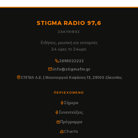
STIGMA RADIO 97,6
ΖΆΚΥΝΘΟΣ
Ειδήσεις, μουσική και εκπομπές
24 ώρες το 24ωρο.
2695022222
info@stigmafm.gr
ΣΤΙΓΜΑ Α.Ε. | Μουσουργού Καψάσκη 13, 29100 Ζάκυνθος
ΠΕΡΙΕΧΌΜΕΝΟ
Σήμερα
Συνεντεύξεις
Πρόγραμμα
Charts