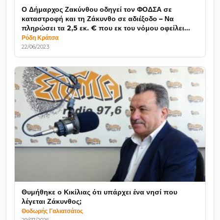
Ο Δήμαρχος Ζακύνθου οδηγεί τον ΦΟΔΣΑ σε
καταστροφή και τη Ζάκυνθο σε αδιέξοδο – Να
πληρώσει τα 2,5 εκ. € που εκ του νόμου οφείλει
στον ΦΟΔΣΑ
Ρόδη Κράτσα
22/06/2023
Θυμήθηκε ο Κικίλιας ότι υπάρχει ένα νησί που
λέγεται Ζάκυνθος;
Θοδωρής Γαλιατσάτος
29/07/2026