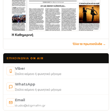
Η Καθημερινή
Όλα τα πρωτοσέλιδα →
ΕΠΙΚΟΙΝΩΝΊΑ ON AIR
Viber
Στείλτε κείμενο ή φωνητικό μήνυμα
WhatsApp
Στείλτε κείμενο ή φωνητικό μήνυμα
Email
studio@stigmafm.gr