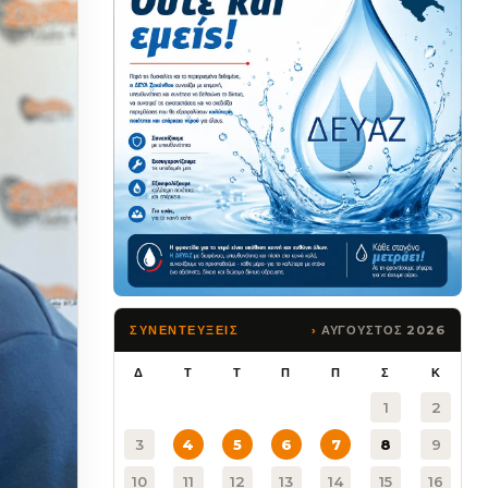
ΑΥΓΟΥΣΤΟΣ 2026
ΣΥΝΕΝΤΕΥΞΕΙΣ
Δ
Τ
Τ
Π
Π
Σ
Κ
1
2
3
4
5
6
7
8
9
10
11
12
13
14
15
16