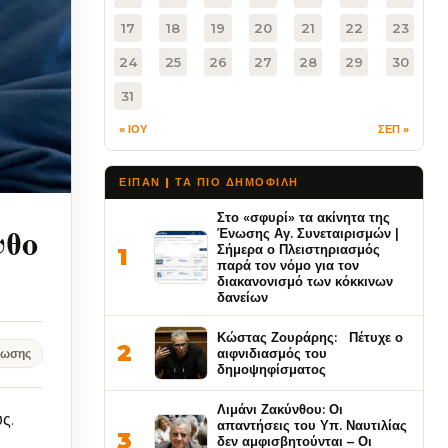
17
18
19
20
21
22
23
24
25
26
27
28
29
30
31
« ΙΟΥ
ΣΕΠ »
ΕΙΠΑΝ | ΤΑ ΠΙΟ ΔΗΜΟΦΙΛΉ
Στο «σφυρί» τα ακίνητα της
νθο
Ένωσης Αγ. Συνεταιρισμών |
Σήμερα ο Πλειστηριασμός
1
παρά τον νόμο για τον
διακανονισμό των κόκκινων
δανείων
Κώστας Ζουράρης: Πέτυχε ο
2
αιφνιδιασμός του
νωσης
δημοψηφίσματος
Λιμάνι Ζακύνθου: Οι
ς.
απαντήσεις του Υπ. Ναυτιλίας
3
δεν αμφισβητούνται – Οι