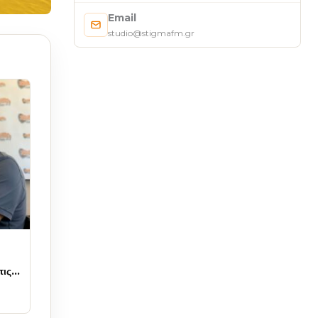
Email
studio@stigmafm.gr
τις