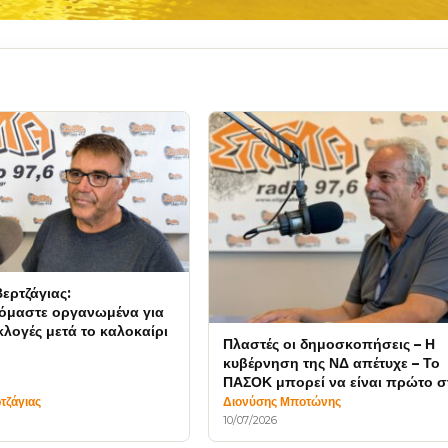
ερτζάγιας:
όμαστε οργανωμένα για
λογές μετά το καλοκαίρι
Πλαστές οι δημοσκοπήσεις – Η
κυβέρνηση της ΝΔ απέτυχε – Το
ΠΑΣΟΚ μπορεί να είναι πρώτο σ
εκλογές
τζάγιας
Διονύσης Μποτώνης
10/07/2026