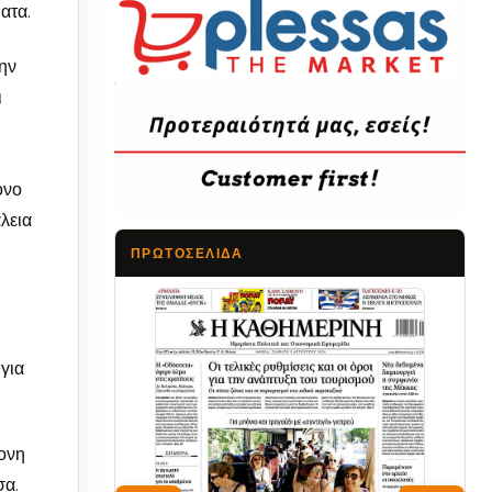
ατα.
ην
ι
όνο
λεια
ΠΡΩΤΟΣΈΛΙΔΑ
Τα Νέα
 για
τονη
σα.