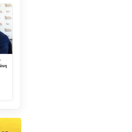
ν
θύνη