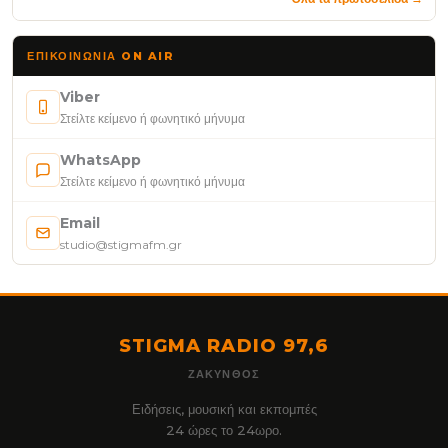
ΕΠΙΚΟΙΝΩΝΊΑ ON AIR
Viber
Στείλτε κείμενο ή φωνητικό μήνυμα
WhatsApp
Στείλτε κείμενο ή φωνητικό μήνυμα
Email
studio@stigmafm.gr
STIGMA RADIO 97,6
ΖΆΚΥΝΘΟΣ
Ειδήσεις, μουσική και εκπομπές
24 ώρες το 24ωρο.