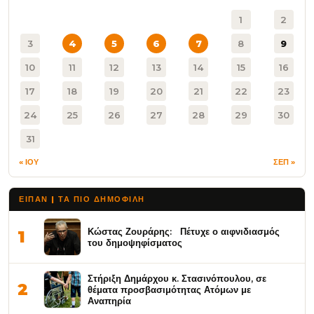
1
2
3
4
5
6
7
8
9
10
11
12
13
14
15
16
17
18
19
20
21
22
23
24
25
26
27
28
29
30
31
« ΙΟΥ
ΣΕΠ »
ΕΙΠΑΝ | ΤΑ ΠΙΟ ΔΗΜΟΦΙΛΉ
Κώστας Ζουράρης: Πέτυχε ο αιφνιδιασμός
1
του δημοψηφίσματος
Στήριξη Δημάρχου κ. Στασινόπουλου, σε
2
θέματα προσβασιμότητας Ατόμων με
Αναπηρία