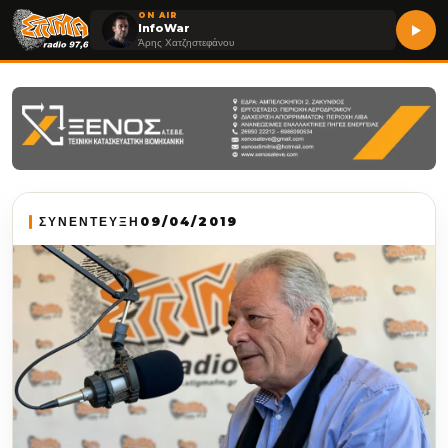
ON AIR
InfoWar
Άρης Χατζηστεφάνου
ΣΥΝΕΝΤΕΥΞΗ
09/04/2019