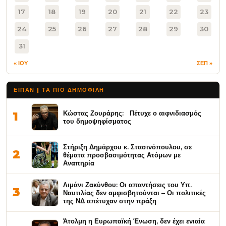
17
18
19
20
21
22
23
24
25
26
27
28
29
30
31
« ΙΟΥ
ΣΕΠ »
ΕΙΠΑΝ | ΤΑ ΠΙΟ ΔΗΜΟΦΙΛΉ
Κώστας Ζουράρης: Πέτυχε ο αιφνιδιασμός
1
του δημοψηφίσματος
Στήριξη Δημάρχου κ. Στασινόπουλου, σε
2
θέματα προσβασιμότητας Ατόμων με
Αναπηρία
Λιμάνι Ζακύνθου: Οι απαντήσεις του Υπ.
3
Ναυτιλίας δεν αμφισβητούνται – Οι πολιτικές
της ΝΔ απέτυχαν στην πράξη
Άτολμη η Ευρωπαϊκή Ένωση, δεν έχει ενιαία