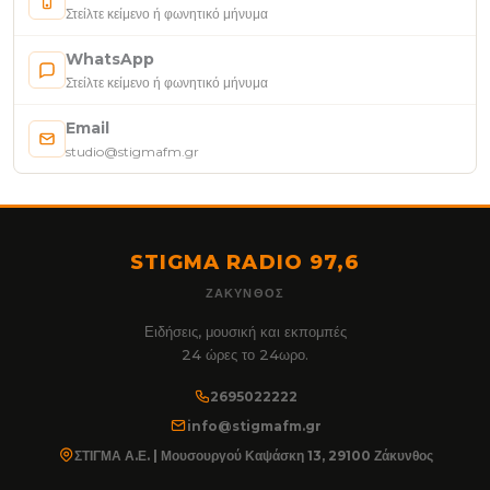
Στείλτε κείμενο ή φωνητικό μήνυμα
WhatsApp
Στείλτε κείμενο ή φωνητικό μήνυμα
Email
studio@stigmafm.gr
STIGMA RADIO 97,6
ΖΆΚΥΝΘΟΣ
Ειδήσεις, μουσική και εκπομπές
24 ώρες το 24ωρο.
2695022222
info@stigmafm.gr
ΣΤΙΓΜΑ Α.Ε. | Μουσουργού Καψάσκη 13, 29100 Ζάκυνθος