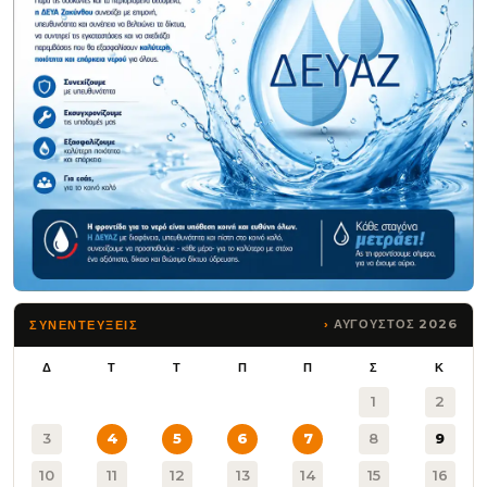
ΑΥΓΟΥΣΤΟΣ 2026
ΣΥΝΕΝΤΕΥΞΕΙΣ
Δ
Τ
Τ
Π
Π
Σ
Κ
1
2
3
4
5
6
7
8
9
10
11
12
13
14
15
16