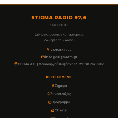
STIGMA RADIO 97,6
ΖΆΚΥΝΘΟΣ
Ειδήσεις, μουσική και εκπομπές
24 ώρες το 24ωρο.
2695022222
info@stigmafm.gr
ΣΤΙΓΜΑ Α.Ε. | Μουσουργού Καψάσκη 13, 29100 Ζάκυνθος
ΠΕΡΙΕΧΌΜΕΝΟ
Σήμερα
Συνεντεύξεις
Πρόγραμμα
Charts