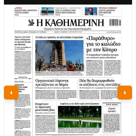
Τα Νέα
‹
›