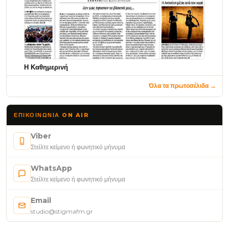
Η Καθημερινή
Όλα τα πρωτοσέλιδα →
ΕΠΙΚΟΙΝΩΝΊΑ ON AIR
Viber
Στείλτε κείμενο ή φωνητικό μήνυμα
WhatsApp
Στείλτε κείμενο ή φωνητικό μήνυμα
Email
studio@stigmafm.gr