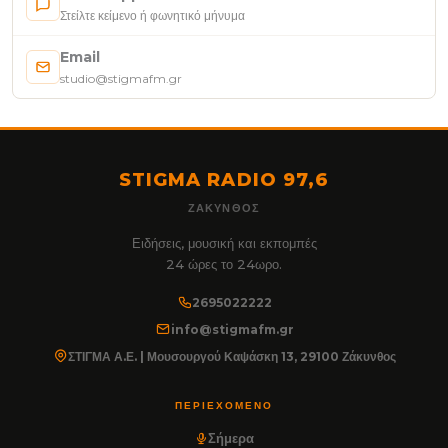
Στείλτε κείμενο ή φωνητικό μήνυμα
Email
studio@stigmafm.gr
STIGMA RADIO 97,6
ΖΆΚΥΝΘΟΣ
Ειδήσεις, μουσική και εκπομπές
24 ώρες το 24ωρο.
2695022222
info@stigmafm.gr
ΣΤΙΓΜΑ Α.Ε. | Μουσουργού Καψάσκη 13, 29100 Ζάκυνθος
ΠΕΡΙΕΧΌΜΕΝΟ
Σήμερα