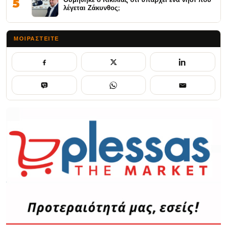
5
λέγεται Ζάκυνθος;
ΜΟΙΡΑΣΤΕΊΤΕ