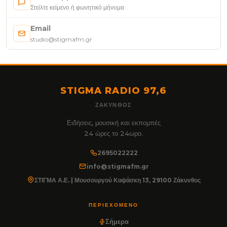
Στείλτε κείμενο ή φωνητικό μήνυμα
Email
studio@stigmafm.gr
STIGMA RADIO 97,6
ΖΆΚΥΝΘΟΣ
Ειδήσεις, μουσική και εκπομπές
24 ώρες το 24ωρο.
2695022222
info@stigmafm.gr
ΣΤΙΓΜΑ Α.Ε. | Μουσουργού Καψάσκη 13, 29100 Ζάκυνθος
ΠΕΡΙΕΧΌΜΕΝΟ
Σήμερα