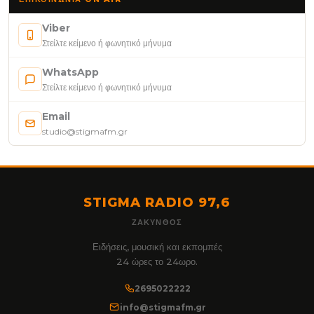
Viber
Στείλτε κείμενο ή φωνητικό μήνυμα
WhatsApp
Στείλτε κείμενο ή φωνητικό μήνυμα
Email
studio@stigmafm.gr
STIGMA RADIO 97,6
ΖΆΚΥΝΘΟΣ
Ειδήσεις, μουσική και εκπομπές
24 ώρες το 24ωρο.
2695022222
info@stigmafm.gr