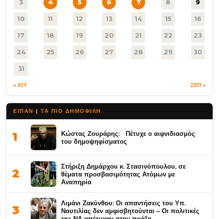
3
4
5
6
7
8
9
10
11
12
13
14
15
16
17
18
19
20
21
22
23
24
25
26
27
28
29
30
31
« ΙΟΥ
ΣΕΠ »
ΕΙΠΑΝ | ΤΑ ΠΙΟ ΔΗΜΟΦΙΛΉ
Κώστας Ζουράρης: Πέτυχε ο αιφνιδιασμός
1
του δημοψηφίσματος
Στήριξη Δημάρχου κ. Στασινόπουλου, σε
2
θέματα προσβασιμότητας Ατόμων με
Αναπηρία
Λιμάνι Ζακύνθου: Οι απαντήσεις του Υπ.
3
Ναυτιλίας δεν αμφισβητούνται – Οι πολιτικές
της ΝΔ απέτυχαν στην πράξη