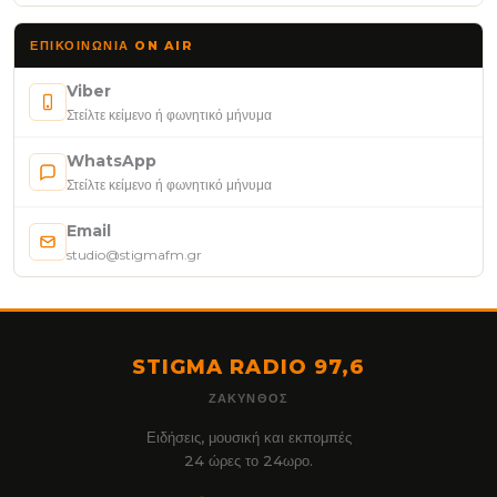
ΕΠΙΚΟΙΝΩΝΊΑ ON AIR
Viber
Στείλτε κείμενο ή φωνητικό μήνυμα
WhatsApp
Στείλτε κείμενο ή φωνητικό μήνυμα
Email
studio@stigmafm.gr
STIGMA RADIO 97,6
ΖΆΚΥΝΘΟΣ
Ειδήσεις, μουσική και εκπομπές
24 ώρες το 24ωρο.