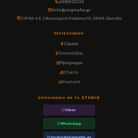
2695022222
info@stigmafm.gr
ΣΤΙΓΜΑ Α.Ε. | Μουσουργού Καψάσκη 13, 29100 Ζάκυνθος
ΠΕΡΙΕΧΌΜΕΝΟ
Σήμερα
Συνεντεύξεις
Πρόγραμμα
Charts
Podcast
ΕΠΙΚΟΙΝΩΝΊΑ ΜΕ ΤΟ STUDIO
Viber
WhatsApp
studio@stigmafm.gr