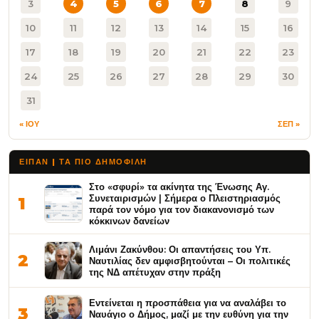
3
4
5
6
7
8
9
10
11
12
13
14
15
16
17
18
19
20
21
22
23
24
25
26
27
28
29
30
31
« ΙΟΥ
ΣΕΠ »
ΕΙΠΑΝ | ΤΑ ΠΙΟ ΔΗΜΟΦΙΛΉ
Στο «σφυρί» τα ακίνητα της Ένωσης Αγ.
Συνεταιρισμών | Σήμερα ο Πλειστηριασμός
1
παρά τον νόμο για τον διακανονισμό των
κόκκινων δανείων
Λιμάνι Ζακύνθου: Οι απαντήσεις του Υπ.
2
Ναυτιλίας δεν αμφισβητούνται – Οι πολιτικές
της ΝΔ απέτυχαν στην πράξη
Εντείνεται η προσπάθεια για να αναλάβει το
3
Ναυάγιο ο Δήμος, μαζί με την ευθύνη για την