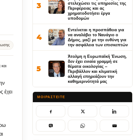
στελεχώσει τις υπηρεσίες της
3
Περιφέρειας και ας
χρηματοδοτήσει έργα
υποδομών
Εντείνεται η προσπάθεια για
να αναλάβει το Ναυάγιο ο
4
Δήμος, μαζί με την ευθύνη για
την ασφάλεια των επισκεπτών
νωσης
Άτολμη η Ευρωπαϊκή Ένωση,
δεν έχει ενιαία γραμμή σε
 και
θέματα οικολογίας –
5
Περιβάλλον και κλιματική
αλλαγή επηρεάζουν την
καθημερινότητά μας
την
ς έχει
ΜΟΙΡΑΣΤΕΊΤΕ
έρω
αι