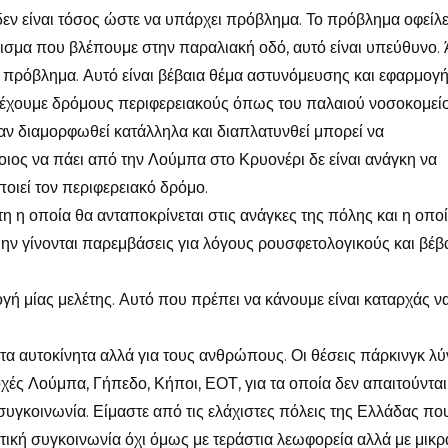
δεν είναι τόσος ώστε να υπάρχει πρόβλημα. Το πρόβλημα οφείλε
σμα που βλέπουμε στην παραλιακή οδό, αυτό είναι υπεύθυνο.
ι πρόβλημα. Αυτό είναι βέβαια θέμα αστυνόμευσης και εφαρμογ
 έχουμε δρόμους περιφερειακούς όπως του παλαιού νοσοκομείο
ν διαμορφωθεί κατάλληλα και διαπλατυνθεί μπορεί να
οιος να πάει από την Λούμπα στο Κρυονέρι δε είναι ανάγκη να
οιεί τον περιφερειακό δρόμο.
η η οποία θα ανταποκρίνεται στις ανάγκες της πόλης και η οπο
μην γίνονται παρεμβάσεις για λόγους ρουσφετολογικούς και βέβ
ογή μίας μελέτης. Αυτό που πρέπει να κάνουμε είναι καταρχάς ν
α τα αυτοκίνητα αλλά για τους ανθρώπους. Οι θέσεις πάρκινγκ λύ
χές Λούμπα, Γήπεδο, Κήποι, ΕΟΤ, για τα οποία δεν απαιτούνται
 συγκοινωνία. Είμαστε από τις ελάχιστες πόλεις της Ελλάδας πο
ική συγκοινωνία όχι όμως με τεράστια λεωφορεία αλλά με μικρ