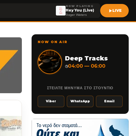
NOW PLAYING
Hey You (Live)
LIVE
Roger Waters
NOW ON AIR
Deep Tracks
04:00 — 06:00
◷
ΣΤΕΙΛΤΕ ΜΗΝΥΜΑ ΣΤΟ ΣΤΟΥΝΤΙΟ
Viber
WhatsApp
Email