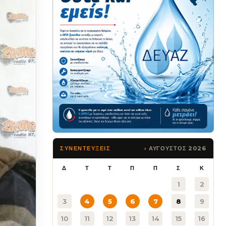
ΑΥΓΟΥΣΤΟΣ 2026
ΣΥΝΕΝΤΕΥΞΕΙΣ
Δ
Τ
Τ
Π
Π
Σ
Κ
1
2
3
4
5
6
7
8
9
10
11
12
13
14
15
16