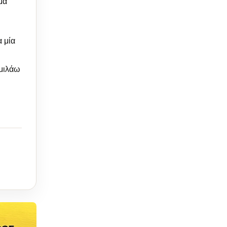
μα
α μία
 μιλάω