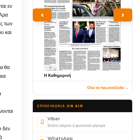
ται εν
‹
›
 Άρα
ής των
υ και
ία θα
Η Καθημερινή
αια
Όλα τα πρωτοσέλιδα →
α
ΕΠΙΚΟΙΝΩΝΊΑ ON AIR
νονται
Viber
Στείλτε κείμενο ή φωνητικό μήνυμα
υ δεν
ά
WhatsApp