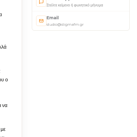
Στείλτε κείμενο ή φωνητικό μήνυμα
α
Email
studio@stigmafm.gr
λλά
α
ου ο
α να
 με