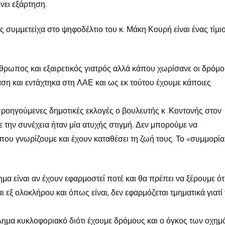
νει εξάρτηση.
ς συμμετείχα στο ψηφοδέλτιο του κ. Μάκη Κουρή είναι ένας τίμιο
άνθρωπος και εξαιρετικός γιατρός αλλά κάπου χωρίσανε οι δρόμοι
η και εντάχτηκα στη ΛΑΕ και ως εκ τούτου έχουμε κάποιες
ροηγούμενες δημοτικές εκλογές ο βουλευτής κ .Κοντονής στον
 την συνέχεια ήταν μία ατυχής στιγμή. Δεν μπορούμε να
υ γνωρίζουμε και έχουν καταθέσει τη ζωή τους. Το «συμμορί
α είναι αν έχουν εφαρμοστεί ποτέ και θα πρέπει να ξέρουμε ότ
εξ ολοκλήρου και όπως είναι, δεν εφαρμόζεται τμηματικά γιατί 
ημα κυκλοφοριακό διότι έχουμε δρόμους και ο όγκος των οχη