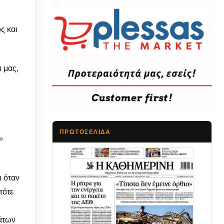
ς και
 μας,
ΠΡΩΤΟΣΈΛΙΔΑ
α»
Τα Νέα
ι όταν
τότε
μάτων