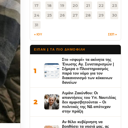
17
18
19
20
21
22
23
24
25
26
27
28
29
30
31
« ΙΟΥ
ΣΕΠ »
ΕΙΠΑΝ | ΤΑ ΠΙΟ ΔΗΜΟΦΙΛΉ
Στο «σφυρί» τα ακίνητα της
Ένωσης Αγ. Συνεταιρισμών |
Σήμερα ο Πλειστηριασμός
1
παρά τον νόμο για τον
διακανονισμό των κόκκινων
δανείων
Λιμάνι Ζακύνθου: Οι
απαντήσεις του Υπ. Ναυτιλίας
2
δεν αμφισβητούνται – Οι
πολιτικές της ΝΔ απέτυχαν
στην πράξη
Αν θέλει κυβέρνηση να
βοηθήσει τα νησιά μας, ας