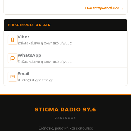
Όλα τα πρωτοσέλιδα →
ΕΠΙΚΟΙΝΩΝΊΑ ON AIR
Viber
Στείλτε κείμενο ή φωνητικό μήνυμα
WhatsApp
Στείλτε κείμενο ή φωνητικό μήνυμα
Email
studio@stigmafm.gr
STIGMA RADIO 97,6
ΖΆΚΥΝΘΟΣ
Ειδήσεις, μουσική και εκπομπές