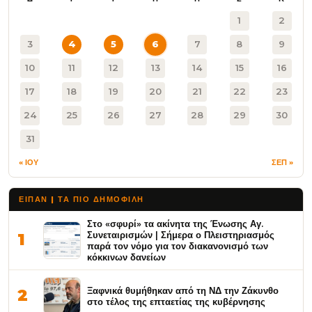
1
2
3
4
5
6
7
8
9
10
11
12
13
14
15
16
17
18
19
20
21
22
23
24
25
26
27
28
29
30
31
« ΙΟΥ
ΣΕΠ »
ΕΙΠΑΝ | ΤΑ ΠΙΟ ΔΗΜΟΦΙΛΉ
Στο «σφυρί» τα ακίνητα της Ένωσης Αγ.
Συνεταιρισμών | Σήμερα ο Πλειστηριασμός
1
παρά τον νόμο για τον διακανονισμό των
κόκκινων δανείων
Ξαφνικά θυμήθηκαν από τη ΝΔ την Ζάκυνθο
2
στο τέλος της επταετίας της κυβέρνησης