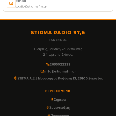
Email
studio@stigmafm.gr
STIGMA RADIO 97,6
ΖΆΚΥΝΘΟΣ
Ειδήσεις, μουσική και εκπομπές
24 ώρες το 24ωρο.
2695022222
info@stigmafm.gr
ΣΤΙΓΜΑ Α.Ε. | Μουσουργού Καψάσκη 13, 29100 Ζάκυνθος
ΠΕΡΙΕΧΌΜΕΝΟ
Σήμερα
Συνεντεύξεις
Πρόγραμμα