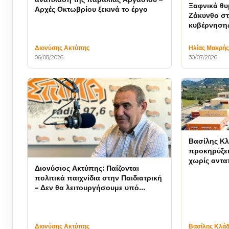
Ξαφνικά θυ
Αρχές Οκτωβρίου ξεκινά το έργο
Ζάκυνθο στο
κυβέρνηση
Διονύσης Ακτύπης
Ηλίας Μακρή
06/08/2026
30/07/2026
Βασίλης Κλ
προκηρύξει
χωρίς αντα
Διονύσιος Ακτύπης: Παίζονται
συμβολή τ
πολιτικά παιχνίδια στην Παιδιατρική
– Δεν θα λειτουργήσουμε υπό
καθεστώς εκβιασμών
Διονύσης Ακτύπης
Βασίλης Κλά