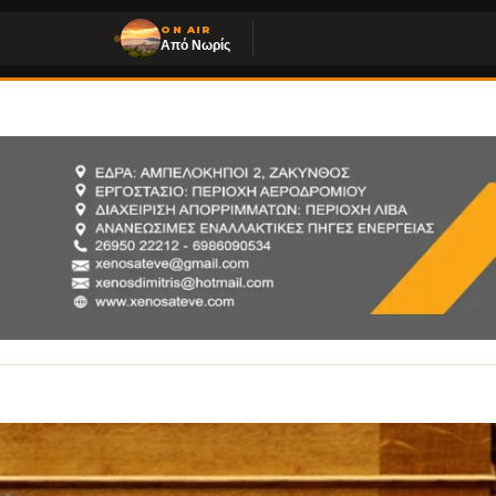
ON AIR
Από Νωρίς