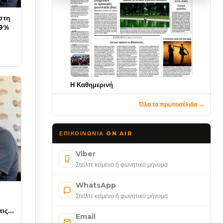
στη
99%
Η Καθημερινή
Όλα τα πρωτοσέλιδα →
ΕΠΙΚΟΙΝΩΝΊΑ ON AIR
Viber
Στείλτε κείμενο ή φωνητικό μήνυμα
WhatsApp
Στείλτε κείμενο ή φωνητικό μήνυμα
τις
Email