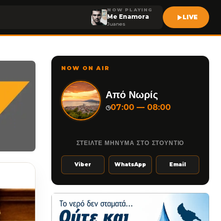
NOW PLAYING
Me Enamora
LIVE
Juanes
NOW ON AIR
Από Νωρίς
07:00 — 08:00
◷
ΣΤΕΙΛΤΕ ΜΗΝΥΜΑ ΣΤΟ ΣΤΟΥΝΤΙΟ
Viber
WhatsApp
Email