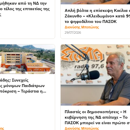
μήθηκαν από τη ΝΔ την
 τέλος της επταετίας της
Απλή βόλτα η επίσκεψη Κικίλια 
ς
Ζάκυνθο – «Κλειδωμένο» κατά 
το ψηφοδέλτιο του ΠΑΣΟΚ
ς
Διονύσης Μποτώνης
29/07/2026
άδης: Συνεχείς
ς μόνιμων Παιδιάτρων
πόκριση – Τεράστια η
ων ιδιωτών
Πλαστές οι δημοσκοπήσεις – Η
κυβέρνηση της ΝΔ απέτυχε – Το
ΠΑΣΟΚ μπορεί να είναι πρώτο σ
εκλογές
δης
Διονύσης Μποτώνης