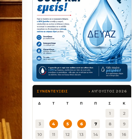
ΑΥΓΟΥΣΤΟΣ 2026
ΣΥΝΕΝΤΕΥΞΕΙΣ
Δ
Τ
Τ
Π
Π
Σ
Κ
1
2
3
4
5
6
7
8
9
10
11
12
13
14
15
16