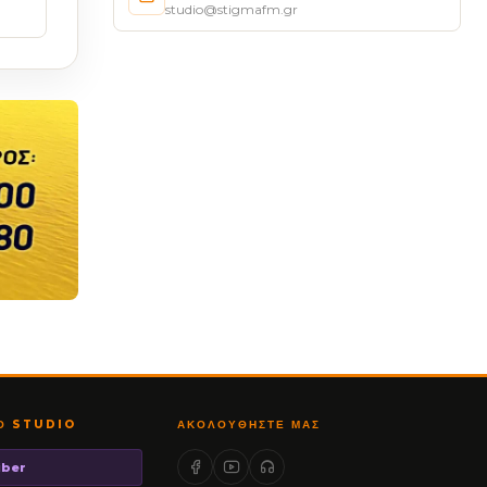
studio@stigmafm.gr
ΤΟ STUDIO
ΑΚΟΛΟΥΘΉΣΤΕ ΜΑΣ
iber