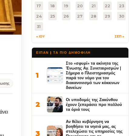
17
18
19
20
21
22
23
24
25
26
27
28
29
30
31
« ΙΟΥ
ΣΕΠ »
ΕΙΠΑΝ | ΤΑ ΠΙΟ ΔΗΜΟΦΙΛΉ
Στο «σφυρί» τα ακίνητα της
Ένωσης Αγ. Συνεταιρισμών |
Σήμερα ο Πλειστηριασμός
1
παρά τον νόμο για τον
διακανονισμό των κόκκινων
νωσης
δανείων
Οι υποδομές της Ζακύνθου
2
έχουν ξεπεράσει προ πολλού
τα όριά τους
άνει
Αν θέλει κυβέρνηση να
βοηθήσει τα νησιά μας, ας
στελεχώσει τις υπηρεσίες της
3
ου