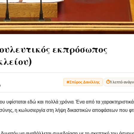
ουλευτικός εκπρόσωπος
λείου)
⏱
1 λεπτό ανάγ
#Σπύρος Δανέλλης
υ
ου υφίσταται εδώ και πολλά χρόνια. Ένα από τα χαρακτηριστικά
ιοσύνης, η κωλυσιεργία στη λήψη δικαστικών αποφάσεων που φτ
ι δυνατόν να αναβάλλεται συνεδρίαση με το σκεπτικό του άσχημ