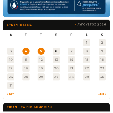
ΑΥΓΟΥΣΤΟΣ 2026
ΣΥΝΕΝΤΕΥΞΕΙΣ
Δ
Τ
Τ
Π
Π
Σ
Κ
1
2
3
4
5
6
7
8
9
10
11
12
13
14
15
16
17
18
19
20
21
22
23
24
25
26
27
28
29
30
31
« ΙΟΥ
ΣΕΠ »
ΕΙΠΑΝ | ΤΑ ΠΙΟ ΔΗΜΟΦΙΛΉ