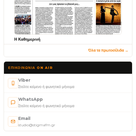
Η Καθημερινή
Όλα τα πρωτοσέλιδα →
ΕΠΙΚΟΙΝΩΝΊΑ ON AIR
Viber
Στείλτε κείμενο ή φωνητικό μήνυμα
WhatsApp
Στείλτε κείμενο ή φωνητικό μήνυμα
Email
studio@stigmafm.gr