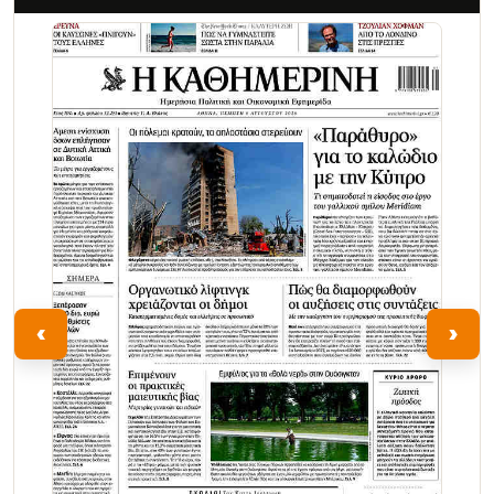
Τα Νέα
‹
›