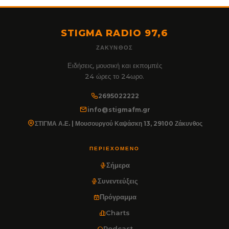
STIGMA RADIO 97,6
ΖΆΚΥΝΘΟΣ
Ειδήσεις, μουσική και εκπομπές
24 ώρες το 24ωρο.
2695022222
info@stigmafm.gr
ΣΤΙΓΜΑ Α.Ε. | Μουσουργού Καψάσκη 13, 29100 Ζάκυνθος
ΠΕΡΙΕΧΌΜΕΝΟ
Σήμερα
Συνεντεύξεις
Πρόγραμμα
Charts
Podcast