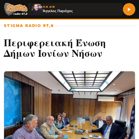
ON AIR
Άγγελος Πυριόχος
STIGMA RADIO 97,6
Περιφερειακή Ένωση
Δήμων Ιονίων Νήσων