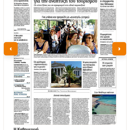
‹
›
Η Καθημερινή