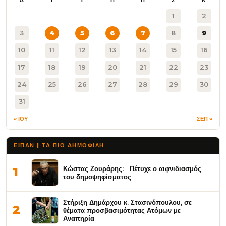
1
2
3
4
5
6
7
8
9
10
11
12
13
14
15
16
17
18
19
20
21
22
23
24
25
26
27
28
29
30
31
« ΙΟΥ
ΣΕΠ »
ΕΙΠΑΝ | ΤΑ ΠΙΟ ΔΗΜΟΦΙΛΉ
Κώστας Ζουράρης: Πέτυχε ο αιφνιδιασμός
1
του δημοψηφίσματος
Στήριξη Δημάρχου κ. Στασινόπουλου, σε
2
θέματα προσβασιμότητας Ατόμων με
Αναπηρία