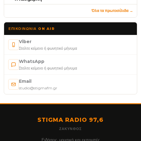
Όλα τα πρωτοσέλιδα →
ΕΠΙΚΟΙΝΩΝΊΑ ON AIR
Viber
Στείλτε κείμενο ή φωνητικό μήνυμα
WhatsApp
Στείλτε κείμενο ή φωνητικό μήνυμα
Email
studio@stigmafm.gr
STIGMA RADIO 97,6
ΖΆΚΥΝΘΟΣ
Ειδήσεις, μουσική και εκπομπές