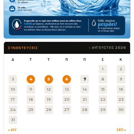
ΑΥΓΟΥΣΤΟΣ 2026
ΣΥΝΕΝΤΕΥΞΕΙΣ
Δ
Τ
Τ
Π
Π
Σ
Κ
1
2
3
4
5
6
7
8
9
10
11
12
13
14
15
16
17
18
19
20
21
22
23
24
25
26
27
28
29
30
31
« ΙΟΥ
ΣΕΠ »