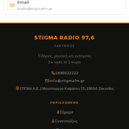
Email
studio@stigmafm.gr
STIGMA RADIO 97,6
ΖΆΚΥΝΘΟΣ
Ειδήσεις, μουσική και εκπομπές
24 ώρες το 24ωρο.
2695022222
info@stigmafm.gr
ΣΤΙΓΜΑ Α.Ε. | Μουσουργού Καψάσκη 13, 29100 Ζάκυνθος
ΠΕΡΙΕΧΌΜΕΝΟ
Σήμερα
Συνεντεύξεις