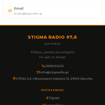
Email
studio@stigmafm.gr
STIGMA RADIO 97,6
ΖΆΚΥΝΘΟΣ
Ειδήσεις, μουσική και εκπομπές
24 ώρες το 24ωρο.
2695022222
info@stigmafm.gr
ΣΤΙΓΜΑ Α.Ε. | Μουσουργού Καψάσκη 13, 29100 Ζάκυνθος
ΠΕΡΙΕΧΌΜΕΝΟ
Σήμερα