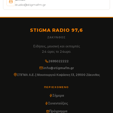
studio@stigmafm.gr
STIGMA RADIO 97,6
ΖΆΚΥΝΘΟΣ
Ειδήσεις, μουσική και εκπομπές
24 ώρες το 24ωρο.
2695022222
info@stigmafm.gr
ΣΤΙΓΜΑ Α.Ε. | Μουσουργού Καψάσκη 13, 29100 Ζάκυνθος
ΠΕΡΙΕΧΌΜΕΝΟ
Σήμερα
Συνεντεύξεις
Πρόγραμμα