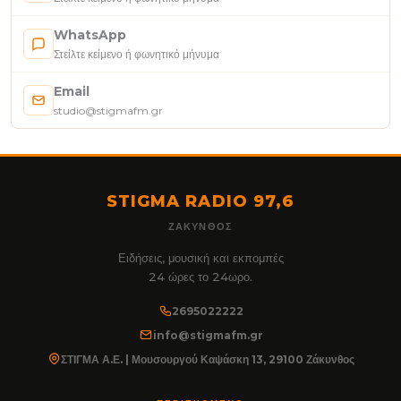
WhatsApp
Στείλτε κείμενο ή φωνητικό μήνυμα
Email
studio@stigmafm.gr
STIGMA RADIO 97,6
ΖΆΚΥΝΘΟΣ
Ειδήσεις, μουσική και εκπομπές
24 ώρες το 24ωρο.
2695022222
info@stigmafm.gr
ΣΤΙΓΜΑ Α.Ε. | Μουσουργού Καψάσκη 13, 29100 Ζάκυνθος