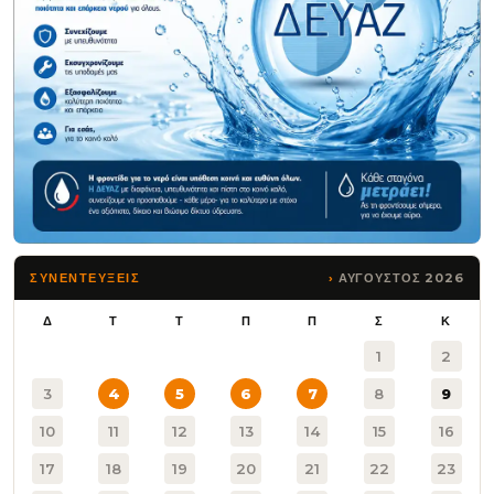
ΑΥΓΟΥΣΤΟΣ 2026
ΣΥΝΕΝΤΕΥΞΕΙΣ
Δ
Τ
Τ
Π
Π
Σ
Κ
1
2
3
4
5
6
7
8
9
10
11
12
13
14
15
16
17
18
19
20
21
22
23