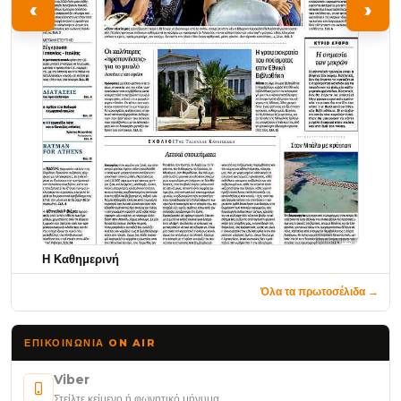
‹
›
Η Καθημερινή
Όλα τα πρωτοσέλιδα →
ΕΠΙΚΟΙΝΩΝΊΑ ON AIR
Viber
Στείλτε κείμενο ή φωνητικό μήνυμα