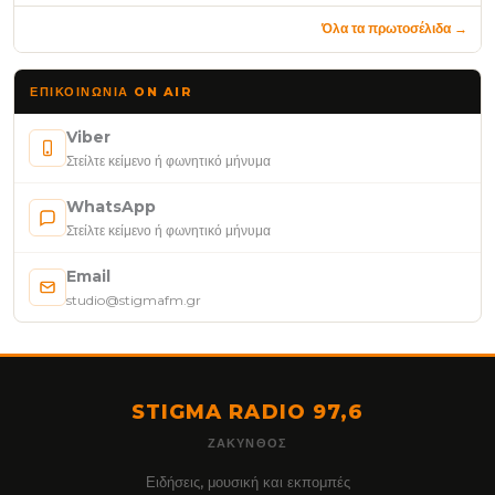
Όλα τα πρωτοσέλιδα →
ΕΠΙΚΟΙΝΩΝΊΑ ON AIR
Viber
Στείλτε κείμενο ή φωνητικό μήνυμα
WhatsApp
Στείλτε κείμενο ή φωνητικό μήνυμα
Email
studio@stigmafm.gr
STIGMA RADIO 97,6
ΖΆΚΥΝΘΟΣ
Ειδήσεις, μουσική και εκπομπές