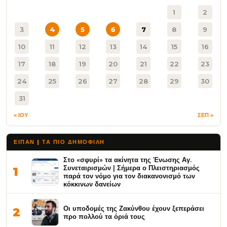
1
2
3
4
5
6
7
8
9
10
11
12
13
14
15
16
17
18
19
20
21
22
23
24
25
26
27
28
29
30
31
« ΙΟΥ
ΣΕΠ »
ΕΙΠΑΝ | ΤΑ ΠΙΟ ΔΗΜΟΦΙΛΉ
Στο «σφυρί» τα ακίνητα της Ένωσης Αγ.
Συνεταιρισμών | Σήμερα ο Πλειστηριασμός
1
παρά τον νόμο για τον διακανονισμό των
κόκκινων δανείων
Οι υποδομές της Ζακύνθου έχουν ξεπεράσει
2
προ πολλού τα όριά τους