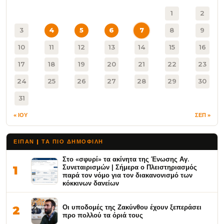
1
2
3
4
5
6
7
8
9
10
11
12
13
14
15
16
17
18
19
20
21
22
23
24
25
26
27
28
29
30
31
« ΙΟΥ
ΣΕΠ »
ΕΙΠΑΝ | ΤΑ ΠΙΟ ΔΗΜΟΦΙΛΉ
Στο «σφυρί» τα ακίνητα της Ένωσης Αγ.
Συνεταιρισμών | Σήμερα ο Πλειστηριασμός
1
παρά τον νόμο για τον διακανονισμό των
κόκκινων δανείων
Οι υποδομές της Ζακύνθου έχουν ξεπεράσει
2
προ πολλού τα όριά τους