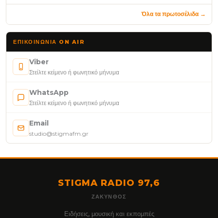
Όλα τα πρωτοσέλιδα →
ΕΠΙΚΟΙΝΩΝΊΑ ON AIR
Viber
Στείλτε κείμενο ή φωνητικό μήνυμα
WhatsApp
Στείλτε κείμενο ή φωνητικό μήνυμα
Email
studio@stigmafm.gr
STIGMA RADIO 97,6
ΖΆΚΥΝΘΟΣ
Ειδήσεις, μουσική και εκπομπές