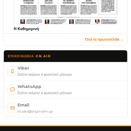
Η Καθημερινή
Όλα τα πρωτοσέλιδα →
ΕΠΙΚΟΙΝΩΝΊΑ ON AIR
Viber
Στείλτε κείμενο ή φωνητικό μήνυμα
WhatsApp
Στείλτε κείμενο ή φωνητικό μήνυμα
Email
studio@stigmafm.gr