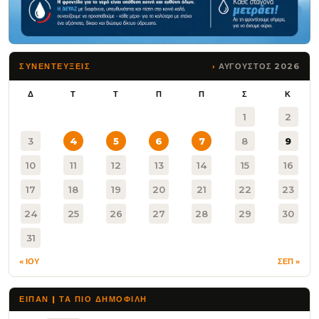
ΑΥΓΟΥΣΤΟΣ 2026
ΣΥΝΕΝΤΕΥΞΕΙΣ
Δ
Τ
Τ
Π
Π
Σ
Κ
1
2
3
4
5
6
7
8
9
10
11
12
13
14
15
16
17
18
19
20
21
22
23
24
25
26
27
28
29
30
31
« ΙΟΥ
ΣΕΠ »
ΕΙΠΑΝ | ΤΑ ΠΙΟ ΔΗΜΟΦΙΛΉ