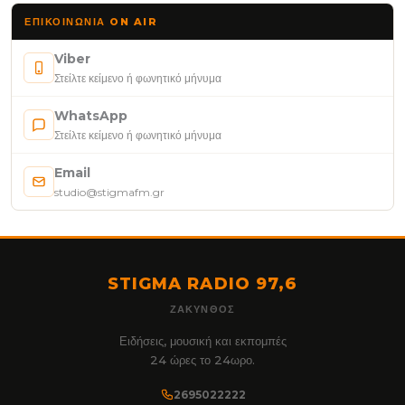
ΕΠΙΚΟΙΝΩΝΊΑ ON AIR
Viber
Στείλτε κείμενο ή φωνητικό μήνυμα
WhatsApp
Στείλτε κείμενο ή φωνητικό μήνυμα
Email
studio@stigmafm.gr
STIGMA RADIO 97,6
ΖΆΚΥΝΘΟΣ
Ειδήσεις, μουσική και εκπομπές
24 ώρες το 24ωρο.
2695022222