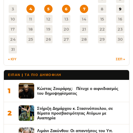
3
4
5
6
7
8
9
10
11
12
13
14
15
16
17
18
19
20
21
22
23
24
25
26
27
28
29
30
31
« ΙΟΥ
ΣΕΠ »
ΕΙΠΑΝ | ΤΑ ΠΙΟ ΔΗΜΟΦΙΛΉ
Κώστας Ζουράρης: Πέτυχε ο αιφνιδιασμός
1
του δημοψηφίσματος
Στήριξη Δημάρχου κ. Στασινόπουλου, σε
2
θέματα προσβασιμότητας Ατόμων με
Αναπηρία
Λιμάνι Ζακύνθου: Οι απαντήσεις του Υπ.