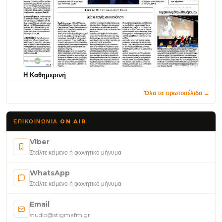
Η Καθημερινή
Όλα τα πρωτοσέλιδα →
ΕΠΙΚΟΙΝΩΝΊΑ ON AIR
Viber
Στείλτε κείμενο ή φωνητικό μήνυμα
WhatsApp
Στείλτε κείμενο ή φωνητικό μήνυμα
Email
studio@stigmafm.gr