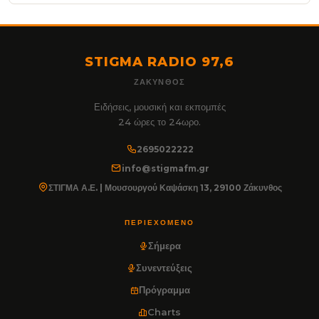
STIGMA RADIO 97,6
ΖΆΚΥΝΘΟΣ
Ειδήσεις, μουσική και εκπομπές
24 ώρες το 24ωρο.
2695022222
info@stigmafm.gr
ΣΤΙΓΜΑ Α.Ε. | Μουσουργού Καψάσκη 13, 29100 Ζάκυνθος
ΠΕΡΙΕΧΌΜΕΝΟ
Σήμερα
Συνεντεύξεις
Πρόγραμμα
Charts