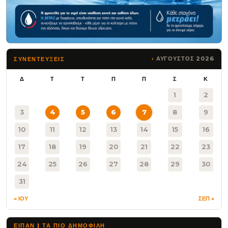
ΑΥΓΟΥΣΤΟΣ 2026
ΣΥΝΕΝΤΕΥΞΕΙΣ
Δ
Τ
Τ
Π
Π
Σ
Κ
1
2
3
4
5
6
7
8
9
10
11
12
13
14
15
16
17
18
19
20
21
22
23
24
25
26
27
28
29
30
31
« ΙΟΥ
ΣΕΠ »
ΕΙΠΑΝ | ΤΑ ΠΙΟ ΔΗΜΟΦΙΛΉ