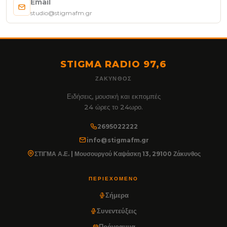
Email
studio@stigmafm.gr
STIGMA RADIO 97,6
ΖΆΚΥΝΘΟΣ
Ειδήσεις, μουσική και εκπομπές
24 ώρες το 24ωρο.
2695022222
info@stigmafm.gr
ΣΤΙΓΜΑ Α.Ε. | Μουσουργού Καψάσκη 13, 29100 Ζάκυνθος
ΠΕΡΙΕΧΌΜΕΝΟ
Σήμερα
Συνεντεύξεις
Πρόγραμμα