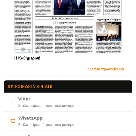
Η Καθημερινή
Όλα τα πρωτοσέλιδα →
ΕΠΙΚΟΙΝΩΝΊΑ ON AIR
Viber
Στείλτε κείμενο ή φωνητικό μήνυμα
WhatsApp
Στείλτε κείμενο ή φωνητικό μήνυμα