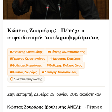
Κώστας Ζουράρης: Πέτυχε ο
αιφνιδιασμός του δημοψηφίσματος
#Αντώνης Κασσιμάτης
#Γιάννης Φιλιπποπολίτης
#Γιώργος Κωνσταντίνου
#Διονύσης Κομιώτης
#Θοδωρής Καμπίτσης
#Θοδωρής Κολπονδίνος
#Κώστας Ζουράρις
#Λευτέρης Νιοτόπουλος
⏱
3 λεπτά ανάγνωσης
Στην εκπομπή, Δευτέρα 29 Ιουνίου 2015 ακούστηκαν:
Κώστας Ζουράρης (βουλευτής ΑΝΕΛ):
«Πέτυχε ο