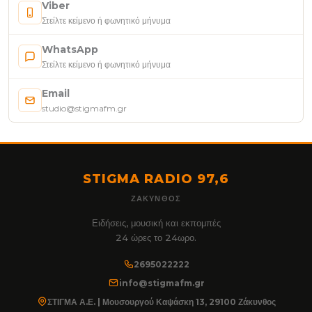
Viber
Στείλτε κείμενο ή φωνητικό μήνυμα
WhatsApp
Στείλτε κείμενο ή φωνητικό μήνυμα
Email
studio@stigmafm.gr
STIGMA RADIO 97,6
ΖΆΚΥΝΘΟΣ
Ειδήσεις, μουσική και εκπομπές
24 ώρες το 24ωρο.
2695022222
info@stigmafm.gr
ΣΤΙΓΜΑ Α.Ε. | Μουσουργού Καψάσκη 13, 29100 Ζάκυνθος