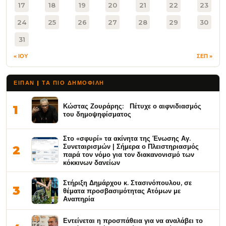
17
18
19
20
21
22
23
24
25
26
27
28
29
30
31
« ΙΟΥ
ΣΕΠ »
ΕΙΠΑΝ | ΤΑ ΠΙΟ ΔΗΜΟΦΙΛΉ
Κώστας Ζουράρης: Πέτυχε ο αιφνιδιασμός
1
του δημοψηφίσματος
Στο «σφυρί» τα ακίνητα της Ένωσης Αγ.
Συνεταιρισμών | Σήμερα ο Πλειστηριασμός
2
παρά τον νόμο για τον διακανονισμό των
κόκκινων δανείων
Στήριξη Δημάρχου κ. Στασινόπουλου, σε
3
θέματα προσβασιμότητας Ατόμων με
Αναπηρία
Εντείνεται η προσπάθεια για να αναλάβει το