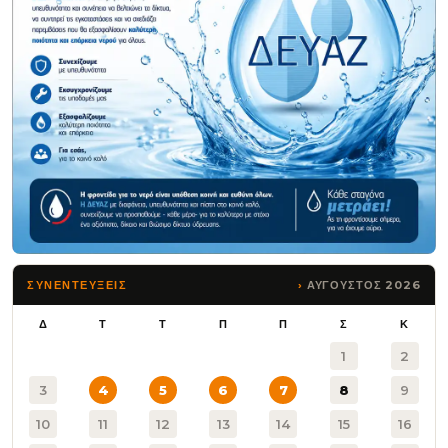
ΑΥΓΟΥΣΤΟΣ 2026
ΣΥΝΕΝΤΕΥΞΕΙΣ
Δ
Τ
Τ
Π
Π
Σ
Κ
1
2
3
4
5
6
7
8
9
10
11
12
13
14
15
16