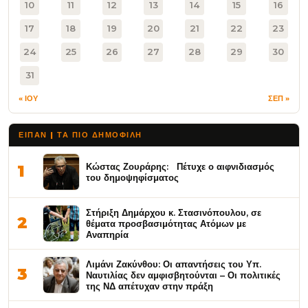
10
11
12
13
14
15
16
17
18
19
20
21
22
23
24
25
26
27
28
29
30
31
« ΙΟΥ
ΣΕΠ »
ΕΙΠΑΝ | ΤΑ ΠΙΟ ΔΗΜΟΦΙΛΉ
Κώστας Ζουράρης: Πέτυχε ο αιφνιδιασμός
1
του δημοψηφίσματος
Στήριξη Δημάρχου κ. Στασινόπουλου, σε
2
θέματα προσβασιμότητας Ατόμων με
Αναπηρία
Λιμάνι Ζακύνθου: Οι απαντήσεις του Υπ.
3
Ναυτιλίας δεν αμφισβητούνται – Οι πολιτικές
της ΝΔ απέτυχαν στην πράξη