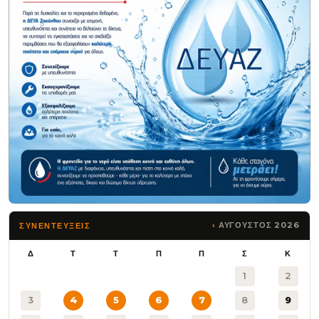
ΑΥΓΟΥΣΤΟΣ 2026
ΣΥΝΕΝΤΕΥΞΕΙΣ
Δ
Τ
Τ
Π
Π
Σ
Κ
1
2
3
4
5
6
7
8
9