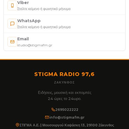
Viber
Στείλτε κείμενο ή φωνητικό μήνυμα
WhatsApp
Στείλτε κείμενο ή φωνητικό μήνυμα
Email
studio@stigmafm.gr
STIGMA RADIO 97,6
ΖΆΚΥΝΘΟΣ
Ειδήσεις, μουσική και εκπομπές
24 ώρες το 24ωρο.
2695022222
info@stigmafm.gr
ΣΤΙΓΜΑ Α.Ε. | Μουσουργού Καψάσκη 13, 29100 Ζάκυνθος