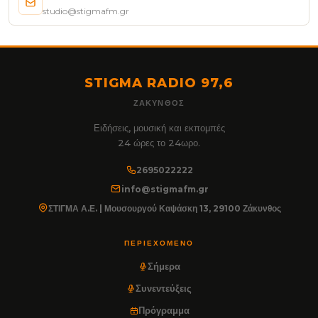
studio@stigmafm.gr
STIGMA RADIO 97,6
ΖΆΚΥΝΘΟΣ
Ειδήσεις, μουσική και εκπομπές
24 ώρες το 24ωρο.
2695022222
info@stigmafm.gr
ΣΤΙΓΜΑ Α.Ε. | Μουσουργού Καψάσκη 13, 29100 Ζάκυνθος
ΠΕΡΙΕΧΌΜΕΝΟ
Σήμερα
Συνεντεύξεις
Πρόγραμμα