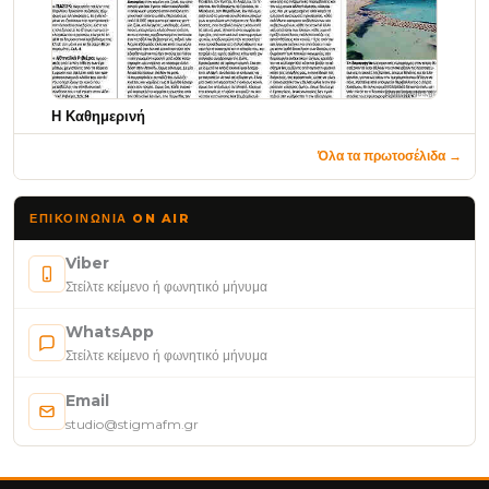
Η Καθημερινή
Όλα τα πρωτοσέλιδα →
ΕΠΙΚΟΙΝΩΝΊΑ ON AIR
Viber
Στείλτε κείμενο ή φωνητικό μήνυμα
WhatsApp
Στείλτε κείμενο ή φωνητικό μήνυμα
Email
studio@stigmafm.gr