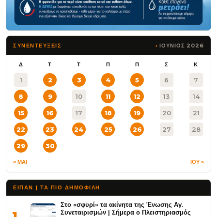
ΙΟΥΝΙΟΣ 2026
ΣΥΝΕΝΤΕΥΞΕΙΣ
Δ
Τ
Τ
Π
Π
Σ
Κ
1
2
3
4
5
6
7
8
9
10
11
12
13
14
15
16
17
18
19
20
21
22
23
24
25
26
27
28
29
30
« ΜΑΙ
ΙΟΥ »
ΕΙΠΑΝ | ΤΑ ΠΙΟ ΔΗΜΟΦΙΛΉ
Στο «σφυρί» τα ακίνητα της Ένωσης Αγ.
Συνεταιρισμών | Σήμερα ο Πλειστηριασμός
1