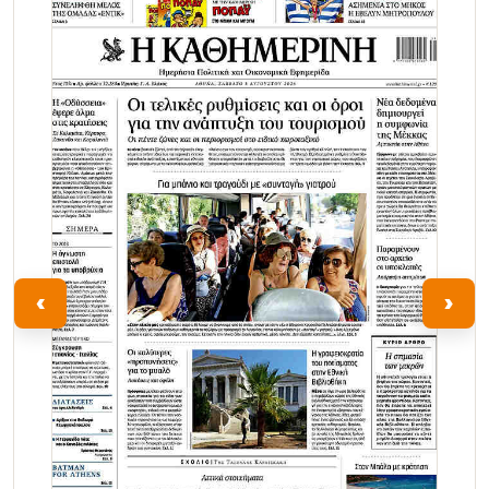
Τα Νέα
‹
›