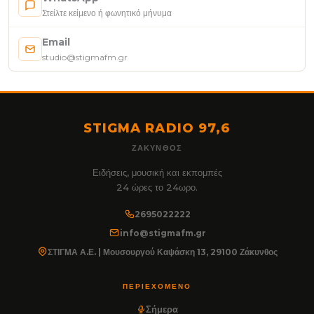
Στείλτε κείμενο ή φωνητικό μήνυμα
Email
studio@stigmafm.gr
STIGMA RADIO 97,6
ΖΆΚΥΝΘΟΣ
Ειδήσεις, μουσική και εκπομπές
24 ώρες το 24ωρο.
2695022222
info@stigmafm.gr
ΣΤΙΓΜΑ Α.Ε. | Μουσουργού Καψάσκη 13, 29100 Ζάκυνθος
ΠΕΡΙΕΧΌΜΕΝΟ
Σήμερα